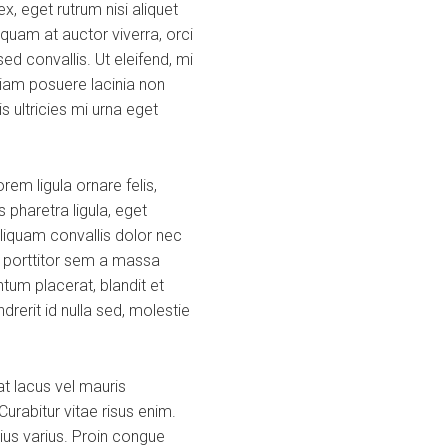
, eget rutrum nisi aliquet
quam at auctor viverra, orci
d convallis. Ut eleifend, mi
a diam posuere lacinia non
s ultricies mi urna eget
em ligula ornare felis,
 pharetra ligula, eget
Aliquam convallis dolor nec
s porttitor sem a massa
tum placerat, blandit et
ndrerit id nulla sed, molestie
t lacus vel mauris
urabitur vitae risus enim.
rius varius. Proin congue