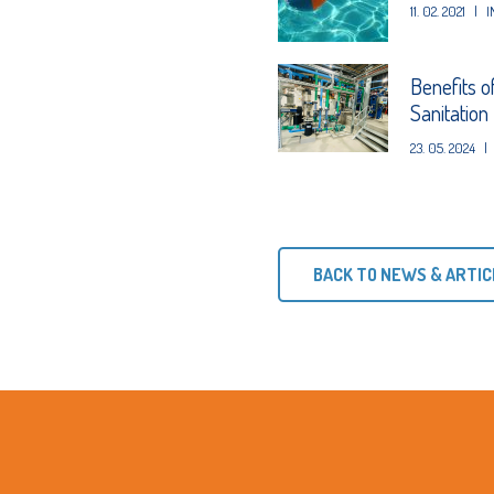
11. 02. 2021
|
I
Benefits o
Sanitation
23. 05. 2024
|
BACK TO NEWS & ARTIC