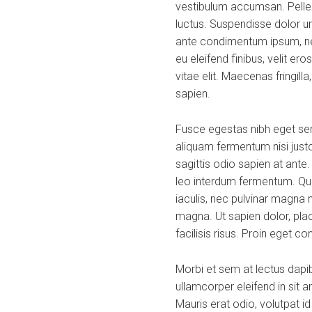
vestibulum accumsan. Pellent
luctus. Suspendisse dolor ur
ante condimentum ipsum, nec
eu eleifend finibus, velit er
vitae elit. Maecenas fringill
sapien.
Fusce egestas nibh eget sem
aliquam fermentum nisi justo
sagittis odio sapien at ante
leo interdum fermentum. Quis
iaculis, nec pulvinar magna 
magna. Ut sapien dolor, placer
facilisis risus. Proin eget c
Morbi et sem at lectus dap
ullamcorper eleifend in sit
Mauris erat odio, volutpat i