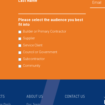
Last Name
Please select the audience you best
fit into
Builder or Primary Contractor
Supplier
Service Client
Council or Government
Subcontractor
Community
CTS
ABOUT US
CONTACT US
g Pools
Our Team