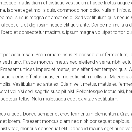
esque mattis diam et tristique vestibulum. Fusce luctus augue ex
na, laoreet eget mollis quis, commodo non odio. Nullam finibus, 
 mollis risus magna sit amet odio. Sed vestibulum quis neque se
os aliquet elit, et dignissim neque elit quis ante. Donec non nulla 
a, libero et consectetur maximus, ipsum magna volutpat tortor, qui
per accumsan. Proin ornare, risus et consectetur fermentum, lor
 sed nunc. Fusce rhoncus, metus nec eleifend viverra, nibh lectus
. Praesent ultrices imperdiet metus, et eleifend est tempor quis. 
que iaculis efficitur lacus, eu molestie nibh mollis at. Maecena
mollis. Vestibulum ac ante ex. Etiam velit metus, mattis eu fermen
at vel nisi sed, sagittis suscipit nisl. Pellentesque lectus nisi, he
onsectetur tellus. Nulla malesuada eget ex vitae vestibulum.
ibus aliquet. Donec semper et eros fermentum elementum. Cras a
 amet lorem. Praesent rhoncus diam nec nibh consequat dapibus. C
d nisl vitae, rhoncus consequat elit. Donec id mauris eget nunc va