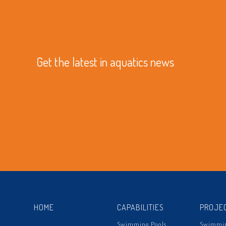
Get the latest in aquatics news
HOME
CAPABILITIES
PROJE
Swimming Pools
Swimmin