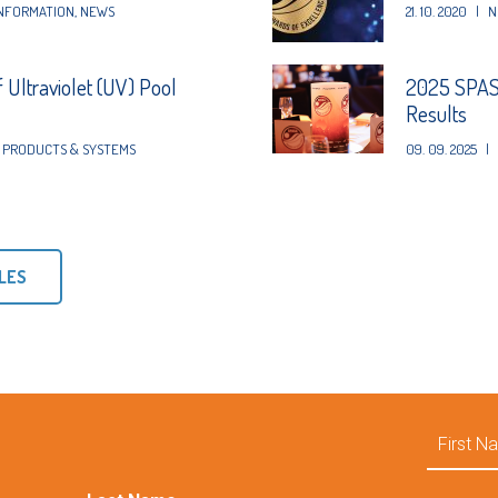
NFORMATION
,
NEWS
21. 10. 2020
|
N
f Ultraviolet (UV) Pool
2025 SPAS
Results
PRODUCTS & SYSTEMS
09. 09. 2025
|
LES
First
Name
Email