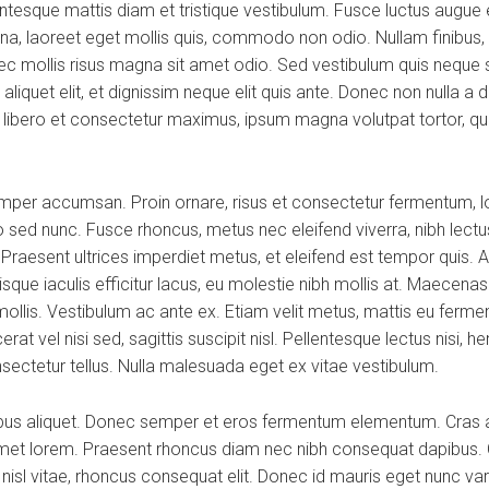
esque mattis diam et tristique vestibulum. Fusce luctus augue ex
na, laoreet eget mollis quis, commodo non odio. Nullam finibus, 
 mollis risus magna sit amet odio. Sed vestibulum quis neque se
os aliquet elit, et dignissim neque elit quis ante. Donec non nulla 
a, libero et consectetur maximus, ipsum magna volutpat tortor, qui
per accumsan. Proin ornare, risus et consectetur fermentum, lor
 sed nunc. Fusce rhoncus, metus nec eleifend viverra, nibh lectus
. Praesent ultrices imperdiet metus, et eleifend est tempor quis. 
que iaculis efficitur lacus, eu molestie nibh mollis at. Maecena
mollis. Vestibulum ac ante ex. Etiam velit metus, mattis eu fermen
at vel nisi sed, sagittis suscipit nisl. Pellentesque lectus nisi, he
onsectetur tellus. Nulla malesuada eget ex vitae vestibulum.
ibus aliquet. Donec semper et eros fermentum elementum. Cras a
 amet lorem. Praesent rhoncus diam nec nibh consequat dapibus. C
d nisl vitae, rhoncus consequat elit. Donec id mauris eget nunc va