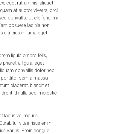
, eget rutrum nisi aliquet
quam at auctor viverra, orci
d convallis. Ut eleifend, mi
a diam posuere lacinia non
s ultricies mi urna eget
em ligula ornare felis,
 pharetra ligula, eget
Aliquam convallis dolor nec
s porttitor sem a massa
tum placerat, blandit et
ndrerit id nulla sed, molestie
t lacus vel mauris
urabitur vitae risus enim.
rius varius. Proin congue