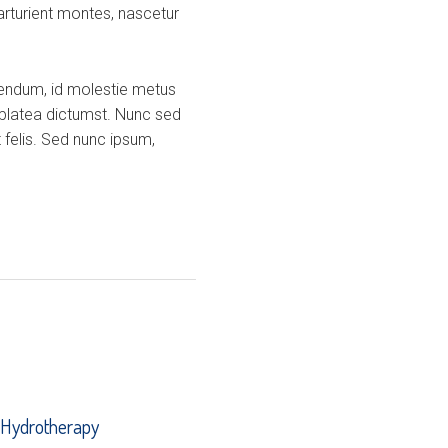
arturient montes, nascetur
ibendum, id molestie metus
 platea dictumst. Nunc sed
 felis. Sed nunc ipsum,
f Hydrotherapy