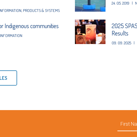
24. 05. 2019
|
INFORMATION
,
PRODUCTS & SYSTEMS
for Indigenous communities
2025 SPAS
Results
INFORMATION
09. 09. 2025
|
LES
First
Name