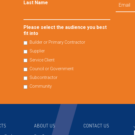
Email
Last Name
Please select the audience you best
fit into
Builder or Primary Contractor
Supplier
Service Client
Council or Government
Subcontractor
Community
CTS
ABOUT US
CONTACT US