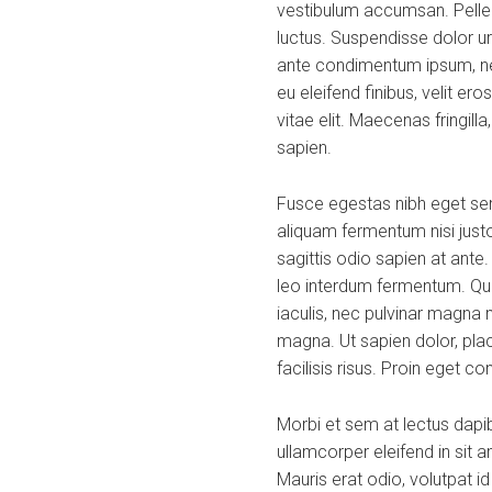
vestibulum accumsan. Pellent
luctus. Suspendisse dolor ur
ante condimentum ipsum, nec
eu eleifend finibus, velit er
vitae elit. Maecenas fringill
sapien.
Fusce egestas nibh eget sem
aliquam fermentum nisi justo
sagittis odio sapien at ante
leo interdum fermentum. Quis
iaculis, nec pulvinar magna 
magna. Ut sapien dolor, placer
facilisis risus. Proin eget c
Morbi et sem at lectus dap
ullamcorper eleifend in sit
Mauris erat odio, volutpat i