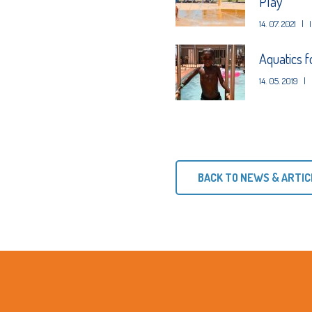
Play
14. 07. 2021
|
Aquatics 
14. 05. 2019
|
BACK TO NEWS & ARTIC