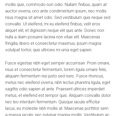
mollis quis, commodo non odio. Nullam finibus, quam at
auctor viverra, orci ante condimentum ipsum, nec mollis
risus magna sit amet odio. Sed vestibulum quis neque sed
convallis. Ut eleifend, mi eu eleifend finibus, velit eros
aliquet elit, et dignissim neque elit quis ante. Donec non
nulla a diam posuere lacinia non vitae elit. Maecenas
fringilla, libero et consectetur maximus, ipsum magna
volutpat tortor, quis ultricies mi urna eget sapien.
Fusce egestas nibh eget semper accumsan. Proin ornare,
risus et consectetur fermentum, lorem ligula ornare felis,
aliquam fermentum nisi justo sed nunc. Fusce rhoncus,
metus nec eleifend viverra, nibh lectus pharetra ligula, eget
sagittis odio sapien at ante. Praesent ultrices imperdiet
metus, et eleifend est tempor quis. Aliquam convallis dolor
nec leo interdum fermentum. Quisque iaculis efficitur
lacus, eu molestie nibh mollis at. Maecenas porttitor sem
a massa iaculis, nec pulvinar magna mollis. Vestibulum ac