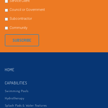
Service Client
Council or Government
Subcontractor
Community
SUBSCRIBE
HOME
CAPABILITIES
Swimming Pools
Hydrotherapy
Splash Pads & Water Features