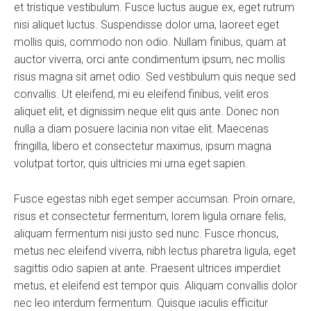
et tristique vestibulum. Fusce luctus augue ex, eget rutrum
nisi aliquet luctus. Suspendisse dolor urna, laoreet eget
mollis quis, commodo non odio. Nullam finibus, quam at
auctor viverra, orci ante condimentum ipsum, nec mollis
risus magna sit amet odio. Sed vestibulum quis neque sed
convallis. Ut eleifend, mi eu eleifend finibus, velit eros
aliquet elit, et dignissim neque elit quis ante. Donec non
nulla a diam posuere lacinia non vitae elit. Maecenas
fringilla, libero et consectetur maximus, ipsum magna
volutpat tortor, quis ultricies mi urna eget sapien.
Fusce egestas nibh eget semper accumsan. Proin ornare,
risus et consectetur fermentum, lorem ligula ornare felis,
aliquam fermentum nisi justo sed nunc. Fusce rhoncus,
metus nec eleifend viverra, nibh lectus pharetra ligula, eget
sagittis odio sapien at ante. Praesent ultrices imperdiet
metus, et eleifend est tempor quis. Aliquam convallis dolor
nec leo interdum fermentum. Quisque iaculis efficitur