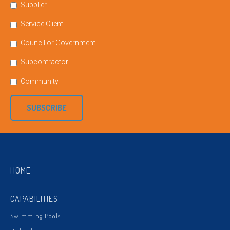
Supplier
Service Client
Council or Government
Subcontractor
Community
SUBSCRIBE
HOME
CAPABILITIES
Swimming Pools