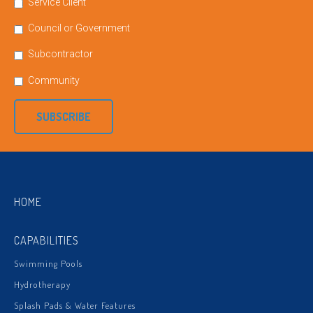
Service Client
Council or Government
Subcontractor
Community
SUBSCRIBE
HOME
CAPABILITIES
Swimming Pools
Hydrotherapy
Splash Pads & Water Features