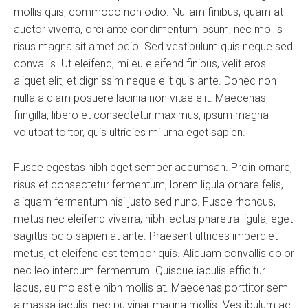
mollis quis, commodo non odio. Nullam finibus, quam at
auctor viverra, orci ante condimentum ipsum, nec mollis
risus magna sit amet odio. Sed vestibulum quis neque sed
convallis. Ut eleifend, mi eu eleifend finibus, velit eros
aliquet elit, et dignissim neque elit quis ante. Donec non
nulla a diam posuere lacinia non vitae elit. Maecenas
fringilla, libero et consectetur maximus, ipsum magna
volutpat tortor, quis ultricies mi urna eget sapien.
Fusce egestas nibh eget semper accumsan. Proin ornare,
risus et consectetur fermentum, lorem ligula ornare felis,
aliquam fermentum nisi justo sed nunc. Fusce rhoncus,
metus nec eleifend viverra, nibh lectus pharetra ligula, eget
sagittis odio sapien at ante. Praesent ultrices imperdiet
metus, et eleifend est tempor quis. Aliquam convallis dolor
nec leo interdum fermentum. Quisque iaculis efficitur
lacus, eu molestie nibh mollis at. Maecenas porttitor sem
a massa iaculis, nec pulvinar magna mollis. Vestibulum ac