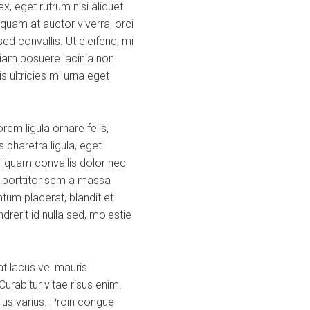
, eget rutrum nisi aliquet
quam at auctor viverra, orci
d convallis. Ut eleifend, mi
a diam posuere lacinia non
s ultricies mi urna eget
em ligula ornare felis,
 pharetra ligula, eget
Aliquam convallis dolor nec
s porttitor sem a massa
tum placerat, blandit et
ndrerit id nulla sed, molestie
t lacus vel mauris
urabitur vitae risus enim.
rius varius. Proin congue