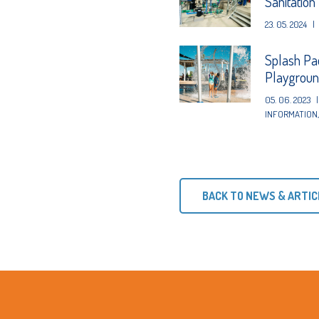
Sanitation
23. 05. 2024
|
Splash Pa
Playgrou
05. 06. 2023
|
INFORMATION
BACK TO NEWS & ARTIC