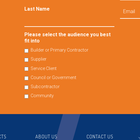
Email
Last Name
Please select the audience you best
fit into
Builder or Primary Contractor
Supplier
Service Client
Council or Government
Subcontractor
Community
CTS
ABOUT US
CONTACT US