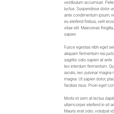
vestibulum accumsan. Pellent
luctus. Suspendisse dolor ur
ante condimentum ipsum, nec
eu eleifend finibus, velit er
vitae elit. Maecenas fringill
sapien.
Fusce egestas nibh eget sem
aliquam fermentum nisi justo
sagittis odio sapien at ante
leo interdum fermentum. Quis
iaculis, nec pulvinar magna 
magna. Ut sapien dolor, placer
facilisis risus. Proin eget c
Morbi et sem at lectus dap
ullamcorper eleifend in sit
Mauris erat odio, volutpat i