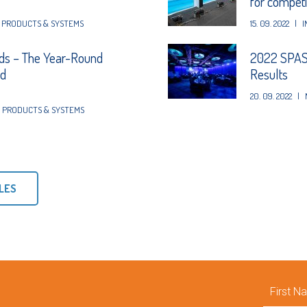
for competit
PRODUCTS & SYSTEMS
15. 09. 2022
|
I
ds – The Year-Round
2022 SPASA
nd
Results
20. 09. 2022
|
,
PRODUCTS & SYSTEMS
LES
First
Name