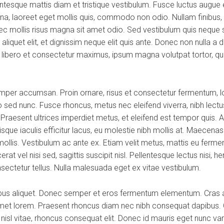
esque mattis diam et tristique vestibulum. Fusce luctus augue ex
na, laoreet eget mollis quis, commodo non odio. Nullam finibus, 
 mollis risus magna sit amet odio. Sed vestibulum quis neque se
os aliquet elit, et dignissim neque elit quis ante. Donec non nulla 
a, libero et consectetur maximus, ipsum magna volutpat tortor, qui
per accumsan. Proin ornare, risus et consectetur fermentum, lor
 sed nunc. Fusce rhoncus, metus nec eleifend viverra, nibh lectus
. Praesent ultrices imperdiet metus, et eleifend est tempor quis. 
que iaculis efficitur lacus, eu molestie nibh mollis at. Maecena
mollis. Vestibulum ac ante ex. Etiam velit metus, mattis eu fermen
at vel nisi sed, sagittis suscipit nisl. Pellentesque lectus nisi, he
onsectetur tellus. Nulla malesuada eget ex vitae vestibulum.
ibus aliquet. Donec semper et eros fermentum elementum. Cras a
 amet lorem. Praesent rhoncus diam nec nibh consequat dapibus. C
d nisl vitae, rhoncus consequat elit. Donec id mauris eget nunc va