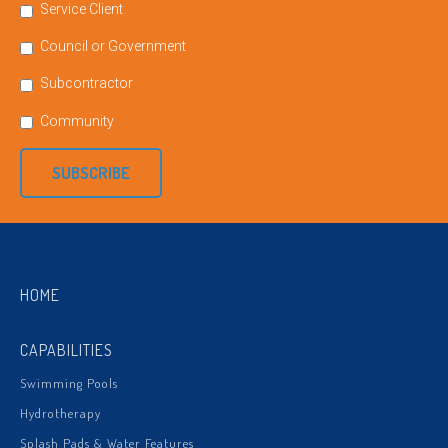
Service Client
Council or Government
Subcontractor
Community
SUBSCRIBE
HOME
CAPABILITIES
Swimming Pools
Hydrotherapy
Splash Pads & Water Features