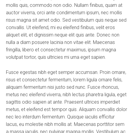
mollis quis, commodo non odio. Nullam finibus, quam at
auctor viverra, orci ante condimentum ipsum, nec mollis
risus magna sit amet odio. Sed vestibulum quis neque sed
convallis. Ut eleifend, mi eu eleifend finibus, velit eros
aliquet elit, et dignissim neque elit quis ante. Donec non
nulla a diam posuere lacinia non vitae elit. Maecenas
fringilla, libero et consectetur maximus, ipsum magna
volutpat tortor, quis ultricies mi urna eget sapien.
Fusce egestas nibh eget semper accumsan. Proin ornare,
risus et consectetur fermentum, lorem ligula ornare felis,
aliquam fermentum nisi justo sed nunc. Fusce rhoncus,
metus nec eleifend viverra, nibh lectus pharetra ligula, eget
sagittis odio sapien at ante. Praesent ultrices imperdiet
metus, et eleifend est tempor quis. Aliquam convallis dolor
nec leo interdum fermentum. Quisque iaculis efficitur
lacus, eu molestie nibh mollis at. Maecenas porttitor sem
a massa iaculis, nec pulvinar magna mollis. Vestibulum ac