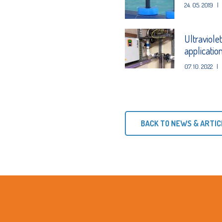
24. 05. 2019
|
Ultraviole
applicatio
07. 10. 2022
|
BACK TO NEWS & ARTIC