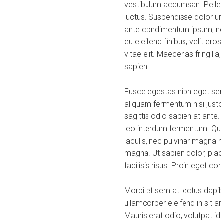
vestibulum accumsan. Pellent
luctus. Suspendisse dolor ur
ante condimentum ipsum, nec
eu eleifend finibus, velit er
vitae elit. Maecenas fringill
sapien.
Fusce egestas nibh eget sem
aliquam fermentum nisi justo
sagittis odio sapien at ante
leo interdum fermentum. Quis
iaculis, nec pulvinar magna 
magna. Ut sapien dolor, placer
facilisis risus. Proin eget c
Morbi et sem at lectus dap
ullamcorper eleifend in sit
Mauris erat odio, volutpat i