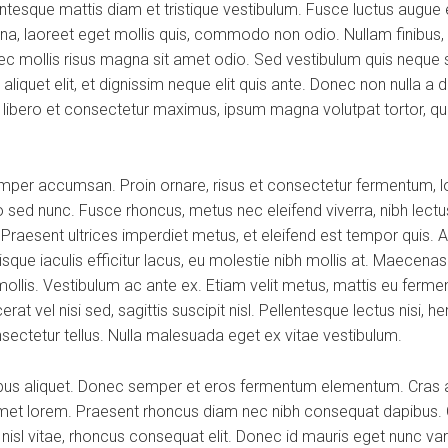
esque mattis diam et tristique vestibulum. Fusce luctus augue ex
na, laoreet eget mollis quis, commodo non odio. Nullam finibus, 
 mollis risus magna sit amet odio. Sed vestibulum quis neque se
os aliquet elit, et dignissim neque elit quis ante. Donec non nulla 
a, libero et consectetur maximus, ipsum magna volutpat tortor, qui
per accumsan. Proin ornare, risus et consectetur fermentum, lor
 sed nunc. Fusce rhoncus, metus nec eleifend viverra, nibh lectus
. Praesent ultrices imperdiet metus, et eleifend est tempor quis. 
que iaculis efficitur lacus, eu molestie nibh mollis at. Maecena
mollis. Vestibulum ac ante ex. Etiam velit metus, mattis eu fermen
at vel nisi sed, sagittis suscipit nisl. Pellentesque lectus nisi, he
onsectetur tellus. Nulla malesuada eget ex vitae vestibulum.
ibus aliquet. Donec semper et eros fermentum elementum. Cras a
 amet lorem. Praesent rhoncus diam nec nibh consequat dapibus. C
d nisl vitae, rhoncus consequat elit. Donec id mauris eget nunc va