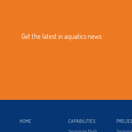
Get the latest in aquatics news
HOME
CAPABILITIES
PROJE
Swimming Pools
Swimmin