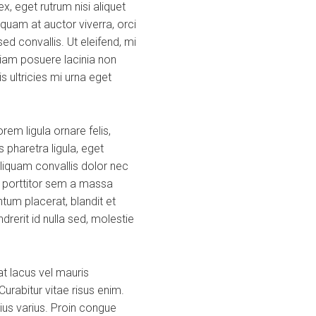
, eget rutrum nisi aliquet
quam at auctor viverra, orci
d convallis. Ut eleifend, mi
a diam posuere lacinia non
s ultricies mi urna eget
em ligula ornare felis,
 pharetra ligula, eget
Aliquam convallis dolor nec
s porttitor sem a massa
tum placerat, blandit et
ndrerit id nulla sed, molestie
t lacus vel mauris
urabitur vitae risus enim.
rius varius. Proin congue