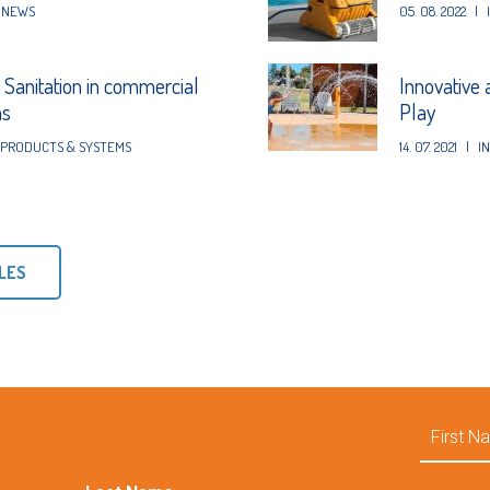
NEWS
05. 08. 2022
|
t Sanitation in commercial
Innovative 
ns
Play
PRODUCTS & SYSTEMS
14. 07. 2021
|
I
LES
First
Name
Email