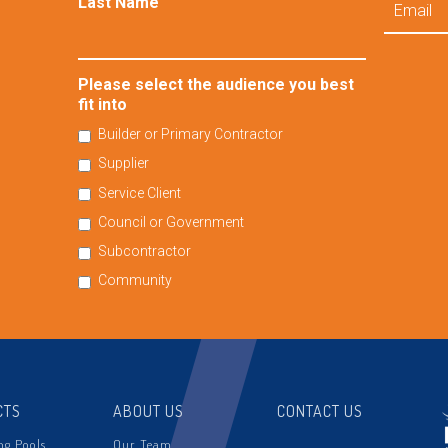
Last Name
Please select the audience you best
fit into
Builder or Primary Contractor
Supplier
Service Client
Council or Government
Subcontractor
Community
CTS
ABOUT US
CONTACT US
g Pools
Our Team