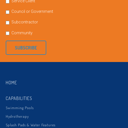
Service Client
Council or Government
Subcontractor
Community
SUBSCRIBE
HOME
CAPABILITIES
Swimming Pools
Hydrotherapy
Splash Pads & Water Features