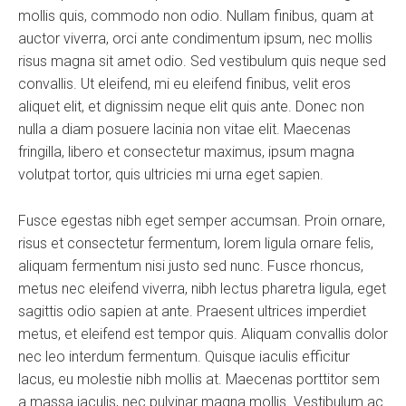
mollis quis, commodo non odio. Nullam finibus, quam at
auctor viverra, orci ante condimentum ipsum, nec mollis
risus magna sit amet odio. Sed vestibulum quis neque sed
convallis. Ut eleifend, mi eu eleifend finibus, velit eros
aliquet elit, et dignissim neque elit quis ante. Donec non
nulla a diam posuere lacinia non vitae elit. Maecenas
fringilla, libero et consectetur maximus, ipsum magna
volutpat tortor, quis ultricies mi urna eget sapien.
Fusce egestas nibh eget semper accumsan. Proin ornare,
risus et consectetur fermentum, lorem ligula ornare felis,
aliquam fermentum nisi justo sed nunc. Fusce rhoncus,
metus nec eleifend viverra, nibh lectus pharetra ligula, eget
sagittis odio sapien at ante. Praesent ultrices imperdiet
metus, et eleifend est tempor quis. Aliquam convallis dolor
nec leo interdum fermentum. Quisque iaculis efficitur
lacus, eu molestie nibh mollis at. Maecenas porttitor sem
a massa iaculis, nec pulvinar magna mollis. Vestibulum ac