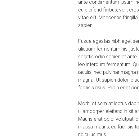
ante condimentum ipsum, nec
eu eleifend finibus, velit er
vitae elit. Maecenas fringill
sapien.
Fusce egestas nibh eget sem
aliquam fermentum nisi justo
sagittis odio sapien at ante
leo interdum fermentum. Quis
iaculis, nec pulvinar magna 
magna. Ut sapien dolor, placer
facilisis risus. Proin eget c
Morbi et sem at lectus dap
ullamcorper eleifend in sit
Mauris erat odio, volutpat i
massa mauris, eu facilisis t
ridiculus mus.