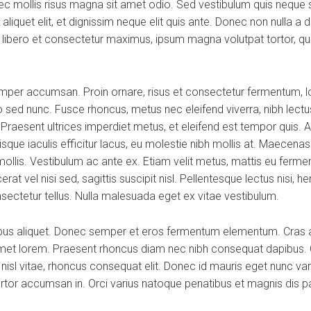
 mollis risus magna sit amet odio. Sed vestibulum quis neque se
os aliquet elit, et dignissim neque elit quis ante. Donec non nulla 
a, libero et consectetur maximus, ipsum magna volutpat tortor, qui
per accumsan. Proin ornare, risus et consectetur fermentum, lor
 sed nunc. Fusce rhoncus, metus nec eleifend viverra, nibh lectus
. Praesent ultrices imperdiet metus, et eleifend est tempor quis. 
que iaculis efficitur lacus, eu molestie nibh mollis at. Maecena
mollis. Vestibulum ac ante ex. Etiam velit metus, mattis eu fermen
at vel nisi sed, sagittis suscipit nisl. Pellentesque lectus nisi, he
onsectetur tellus. Nulla malesuada eget ex vitae vestibulum.
ibus aliquet. Donec semper et eros fermentum elementum. Cras a
 amet lorem. Praesent rhoncus diam nec nibh consequat dapibus. C
d nisl vitae, rhoncus consequat elit. Donec id mauris eget nunc va
ortor accumsan in. Orci varius natoque penatibus et magnis dis p