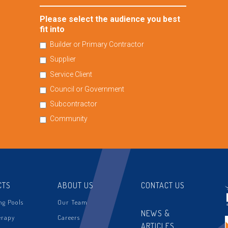
Please select the audience you best
fit into
Builder or Primary Contractor
Supplier
Service Client
Council or Government
Subcontractor
Community
CTS
ABOUT US
CONTACT US
g Pools
Our Team
NEWS &
erapy
Careers
ARTICLES