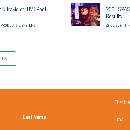
f Ultraviolet (UV) Pool
2024 SPASA
Results
PRODUCTS & SYSTEMS
22. 08. 2024
|
LES
First
Name
Email
Last Name