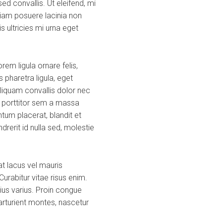
d convallis. Ut eleifend, mi
a diam posuere lacinia non
s ultricies mi urna eget
em ligula ornare felis,
 pharetra ligula, eget
Aliquam convallis dolor nec
s porttitor sem a massa
tum placerat, blandit et
ndrerit id nulla sed, molestie
t lacus vel mauris
urabitur vitae risus enim.
rius varius. Proin congue
arturient montes, nascetur