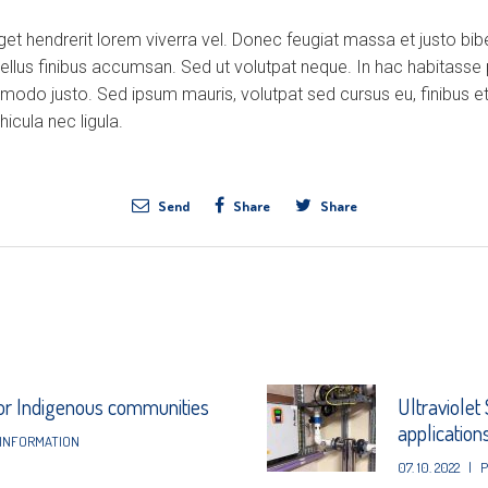
eget hendrerit lorem viverra vel. Donec feugiat massa et justo b
tellus finibus accumsan. Sed ut volutpat neque. In hac habitasse
modo justo. Sed ipsum mauris, volutpat sed cursus eu, finibus et
icula nec ligula.
Send
Share
Share
for Indigenous communities
Ultraviolet
application
INFORMATION
07. 10. 2022
|
P