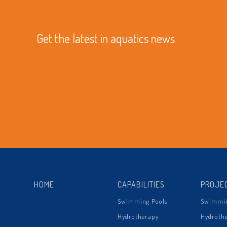
Get the latest in aquatics news
HOME
CAPABILITIES
PROJE
Swimming Pools
Swimmin
Hydrotherapy
Hydroth