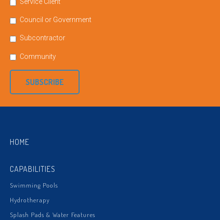
Service Client
Council or Government
Subcontractor
Community
SUBSCRIBE
HOME
CAPABILITIES
Swimming Pools
Hydrotherapy
Splash Pads & Water Features