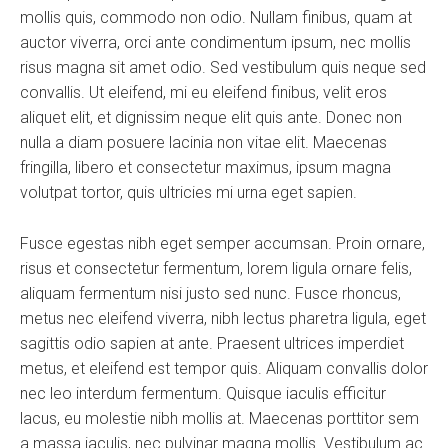
mollis quis, commodo non odio. Nullam finibus, quam at
auctor viverra, orci ante condimentum ipsum, nec mollis
risus magna sit amet odio. Sed vestibulum quis neque sed
convallis. Ut eleifend, mi eu eleifend finibus, velit eros
aliquet elit, et dignissim neque elit quis ante. Donec non
nulla a diam posuere lacinia non vitae elit. Maecenas
fringilla, libero et consectetur maximus, ipsum magna
volutpat tortor, quis ultricies mi urna eget sapien.
Fusce egestas nibh eget semper accumsan. Proin ornare,
risus et consectetur fermentum, lorem ligula ornare felis,
aliquam fermentum nisi justo sed nunc. Fusce rhoncus,
metus nec eleifend viverra, nibh lectus pharetra ligula, eget
sagittis odio sapien at ante. Praesent ultrices imperdiet
metus, et eleifend est tempor quis. Aliquam convallis dolor
nec leo interdum fermentum. Quisque iaculis efficitur
lacus, eu molestie nibh mollis at. Maecenas porttitor sem
a massa iaculis, nec pulvinar magna mollis. Vestibulum ac