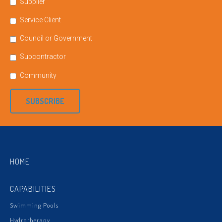
Supplier
Service Client
Council or Government
Subcontractor
Community
SUBSCRIBE
HOME
CAPABILITIES
Swimming Pools
Hydrotherapy