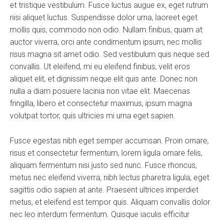
et tristique vestibulum. Fusce luctus augue ex, eget rutrum
nisi aliquet luctus. Suspendisse dolor urna, laoreet eget
mollis quis, commodo non odio. Nullam finibus, quam at
auctor viverra, orci ante condimentum ipsum, nec mollis
risus magna sit amet odio. Sed vestibulum quis neque sed
convallis. Ut eleifend, mi eu eleifend finibus, velit eros
aliquet elit, et dignissim neque elit quis ante. Donec non
nulla a diam posuere lacinia non vitae elit. Maecenas
fringilla, libero et consectetur maximus, ipsum magna
volutpat tortor, quis ultricies mi urna eget sapien.
Fusce egestas nibh eget semper accumsan. Proin ornare,
risus et consectetur fermentum, lorem ligula ornare felis,
aliquam fermentum nisi justo sed nunc. Fusce rhoncus,
metus nec eleifend viverra, nibh lectus pharetra ligula, eget
sagittis odio sapien at ante. Praesent ultrices imperdiet
metus, et eleifend est tempor quis. Aliquam convallis dolor
nec leo interdum fermentum. Quisque iaculis efficitur