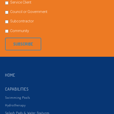
Service Client
Council or Government
Subcontractor
Community
SUBSCRIBE
HOME
CAPABILITIES
Swimming Pools
Hydrotherapy
Splash Pads & Water Features