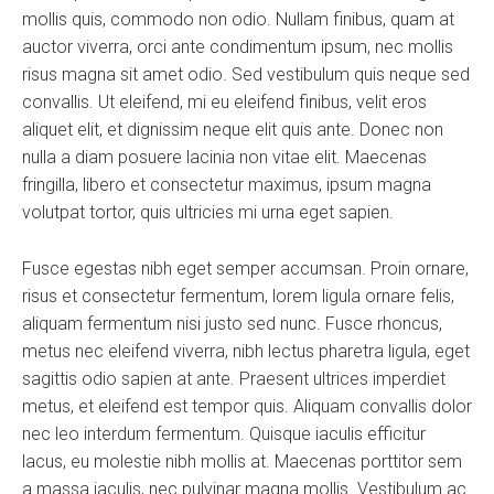
mollis quis, commodo non odio. Nullam finibus, quam at
auctor viverra, orci ante condimentum ipsum, nec mollis
risus magna sit amet odio. Sed vestibulum quis neque sed
convallis. Ut eleifend, mi eu eleifend finibus, velit eros
aliquet elit, et dignissim neque elit quis ante. Donec non
nulla a diam posuere lacinia non vitae elit. Maecenas
fringilla, libero et consectetur maximus, ipsum magna
volutpat tortor, quis ultricies mi urna eget sapien.
Fusce egestas nibh eget semper accumsan. Proin ornare,
risus et consectetur fermentum, lorem ligula ornare felis,
aliquam fermentum nisi justo sed nunc. Fusce rhoncus,
metus nec eleifend viverra, nibh lectus pharetra ligula, eget
sagittis odio sapien at ante. Praesent ultrices imperdiet
metus, et eleifend est tempor quis. Aliquam convallis dolor
nec leo interdum fermentum. Quisque iaculis efficitur
lacus, eu molestie nibh mollis at. Maecenas porttitor sem
a massa iaculis, nec pulvinar magna mollis. Vestibulum ac