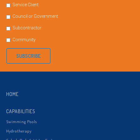
Service Client
Council or Government
Subcontractor
Community
SUBSCRIBE
HOME
CAPABILITIES
Swimming Pools
Hydrotherapy