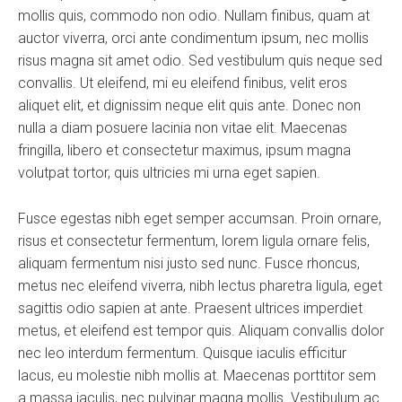
mollis quis, commodo non odio. Nullam finibus, quam at
auctor viverra, orci ante condimentum ipsum, nec mollis
risus magna sit amet odio. Sed vestibulum quis neque sed
convallis. Ut eleifend, mi eu eleifend finibus, velit eros
aliquet elit, et dignissim neque elit quis ante. Donec non
nulla a diam posuere lacinia non vitae elit. Maecenas
fringilla, libero et consectetur maximus, ipsum magna
volutpat tortor, quis ultricies mi urna eget sapien.
Fusce egestas nibh eget semper accumsan. Proin ornare,
risus et consectetur fermentum, lorem ligula ornare felis,
aliquam fermentum nisi justo sed nunc. Fusce rhoncus,
metus nec eleifend viverra, nibh lectus pharetra ligula, eget
sagittis odio sapien at ante. Praesent ultrices imperdiet
metus, et eleifend est tempor quis. Aliquam convallis dolor
nec leo interdum fermentum. Quisque iaculis efficitur
lacus, eu molestie nibh mollis at. Maecenas porttitor sem
a massa iaculis, nec pulvinar magna mollis. Vestibulum ac