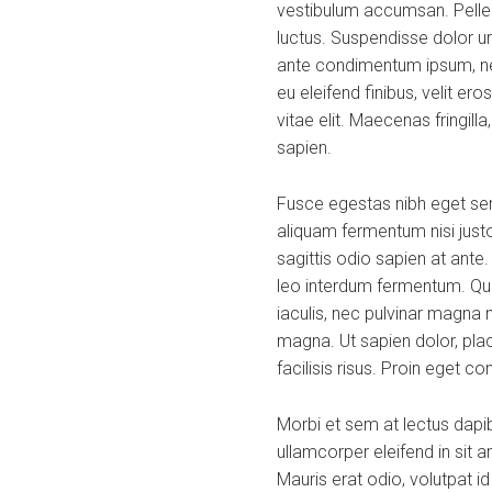
vestibulum accumsan. Pellent
luctus. Suspendisse dolor ur
ante condimentum ipsum, nec
eu eleifend finibus, velit er
vitae elit. Maecenas fringill
sapien.
Fusce egestas nibh eget sem
aliquam fermentum nisi justo
sagittis odio sapien at ante
leo interdum fermentum. Quis
iaculis, nec pulvinar magna 
magna. Ut sapien dolor, placer
facilisis risus. Proin eget c
Morbi et sem at lectus dap
ullamcorper eleifend in sit
Mauris erat odio, volutpat i