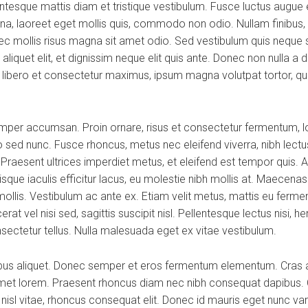
esque mattis diam et tristique vestibulum. Fusce luctus augue ex
na, laoreet eget mollis quis, commodo non odio. Nullam finibus, 
 mollis risus magna sit amet odio. Sed vestibulum quis neque se
os aliquet elit, et dignissim neque elit quis ante. Donec non nulla 
a, libero et consectetur maximus, ipsum magna volutpat tortor, qui
per accumsan. Proin ornare, risus et consectetur fermentum, lor
 sed nunc. Fusce rhoncus, metus nec eleifend viverra, nibh lectus
. Praesent ultrices imperdiet metus, et eleifend est tempor quis. 
que iaculis efficitur lacus, eu molestie nibh mollis at. Maecena
mollis. Vestibulum ac ante ex. Etiam velit metus, mattis eu fermen
at vel nisi sed, sagittis suscipit nisl. Pellentesque lectus nisi, he
onsectetur tellus. Nulla malesuada eget ex vitae vestibulum.
ibus aliquet. Donec semper et eros fermentum elementum. Cras a
 amet lorem. Praesent rhoncus diam nec nibh consequat dapibus. C
d nisl vitae, rhoncus consequat elit. Donec id mauris eget nunc va