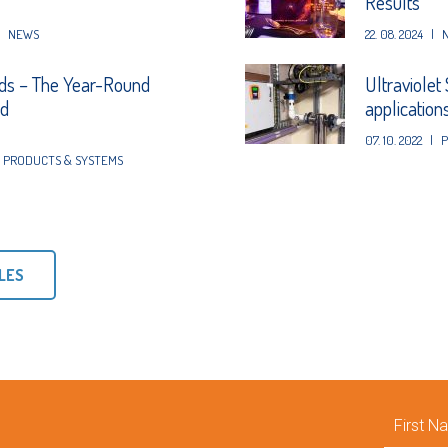
Results
NEWS
22. 08. 2024
|
ds – The Year-Round
Ultraviolet
nd
application
07. 10. 2022
|
P
,
PRODUCTS & SYSTEMS
LES
First
Name