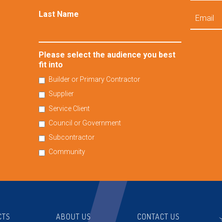
Email
Last Name
Please select the audience you best
fit into
Builder or Primary Contractor
Supplier
Service Client
Council or Government
Subcontractor
Community
CTS
ABOUT US
CONTACT US