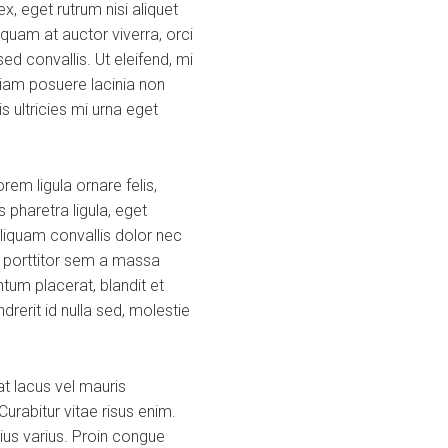
, eget rutrum nisi aliquet
quam at auctor viverra, orci
d convallis. Ut eleifend, mi
a diam posuere lacinia non
s ultricies mi urna eget
em ligula ornare felis,
 pharetra ligula, eget
Aliquam convallis dolor nec
s porttitor sem a massa
tum placerat, blandit et
ndrerit id nulla sed, molestie
t lacus vel mauris
urabitur vitae risus enim.
rius varius. Proin congue