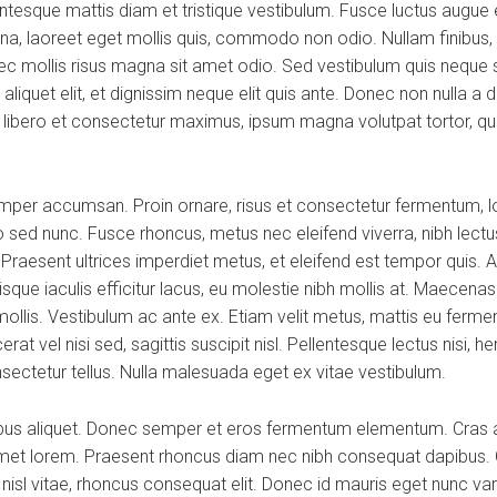
esque mattis diam et tristique vestibulum. Fusce luctus augue ex
na, laoreet eget mollis quis, commodo non odio. Nullam finibus, 
 mollis risus magna sit amet odio. Sed vestibulum quis neque se
os aliquet elit, et dignissim neque elit quis ante. Donec non nulla 
a, libero et consectetur maximus, ipsum magna volutpat tortor, qui
per accumsan. Proin ornare, risus et consectetur fermentum, lor
 sed nunc. Fusce rhoncus, metus nec eleifend viverra, nibh lectus
. Praesent ultrices imperdiet metus, et eleifend est tempor quis. 
que iaculis efficitur lacus, eu molestie nibh mollis at. Maecena
mollis. Vestibulum ac ante ex. Etiam velit metus, mattis eu fermen
at vel nisi sed, sagittis suscipit nisl. Pellentesque lectus nisi, he
onsectetur tellus. Nulla malesuada eget ex vitae vestibulum.
ibus aliquet. Donec semper et eros fermentum elementum. Cras a
 amet lorem. Praesent rhoncus diam nec nibh consequat dapibus. C
d nisl vitae, rhoncus consequat elit. Donec id mauris eget nunc va