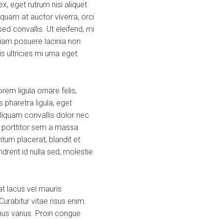
, eget rutrum nisi aliquet
quam at auctor viverra, orci
d convallis. Ut eleifend, mi
a diam posuere lacinia non
s ultricies mi urna eget
em ligula ornare felis,
 pharetra ligula, eget
Aliquam convallis dolor nec
s porttitor sem a massa
tum placerat, blandit et
ndrerit id nulla sed, molestie
t lacus vel mauris
urabitur vitae risus enim.
rius varius. Proin congue