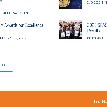
nd
21. 10. 2020
|
N
,
PRODUCTS & SYSTEMS
A Awards for Excellence
2023 SPAS
Results
INFORMATION
,
NEWS
06. 09. 2023
|
LES
First
Name