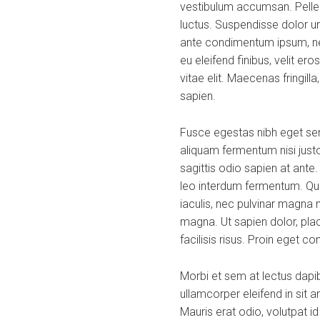
vestibulum accumsan. Pellent
luctus. Suspendisse dolor ur
ante condimentum ipsum, nec
eu eleifend finibus, velit er
vitae elit. Maecenas fringill
sapien.
Fusce egestas nibh eget sem
aliquam fermentum nisi justo
sagittis odio sapien at ante
leo interdum fermentum. Quis
iaculis, nec pulvinar magna 
magna. Ut sapien dolor, placer
facilisis risus. Proin eget c
Morbi et sem at lectus dap
ullamcorper eleifend in sit
Mauris erat odio, volutpat i