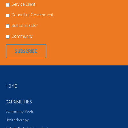
Service Client
Council or Government
Subcontractor
Community
SUBSCRIBE
HOME
CAPABILITIES
Swimming Pools
Hydrotherapy