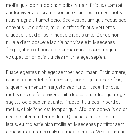
mollis quis, commodo non odio. Nullam finibus, quam at
auctor viverra, orci ante condimentum ipsum, nec mollis
risus magna sit amet odio. Sed vestibulum quis neque sed
convallis. Ut eleifend, mi eu eleifend finibus, velit eros
aliquet elit, et dignissim neque elit quis ante. Donec non
nulla a diam posuere lacinia non vitae elit. Maecenas
fringilla, libero et consectetur maximus, ipsum magna
volutpat tortor, quis ultricies mi urna eget sapien.
Fusce egestas nibh eget semper accumsan. Proin ornare,
risus et consectetur fermentum, lorem ligula ornare felis,
aliquam fermentum nisi justo sed nunc. Fusce rhoncus,
metus nec eleifend viverra, nibh lectus pharetra ligula, eget
sagittis odio sapien at ante. Praesent ultrices imperdiet
metus, et eleifend est tempor quis. Aliquam convallis dolor
nec leo interdum fermentum. Quisque iaculis efficitur
lacus, eu molestie nibh mollis at. Maecenas porttitor sem
a massa iaculis, nec pulvinar magna mollis. Vestibulum ac