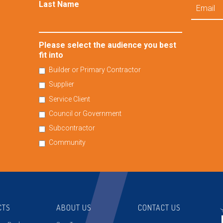
Email
Last Name
Please select the audience you best
fit into
Builder or Primary Contractor
Supplier
Service Client
Council or Government
Subcontractor
Community
CTS
ABOUT US
CONTACT US