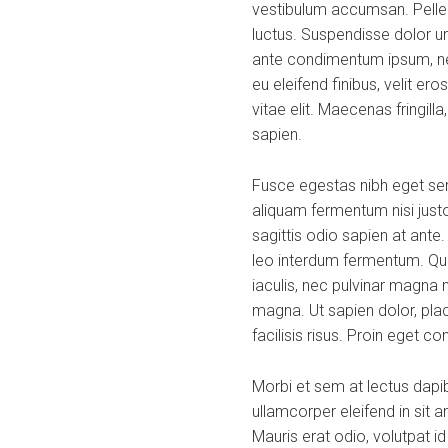
vestibulum accumsan. Pellent
luctus. Suspendisse dolor ur
ante condimentum ipsum, nec
eu eleifend finibus, velit er
vitae elit. Maecenas fringill
sapien.
Fusce egestas nibh eget sem
aliquam fermentum nisi justo
sagittis odio sapien at ante
leo interdum fermentum. Quis
iaculis, nec pulvinar magna 
magna. Ut sapien dolor, placer
facilisis risus. Proin eget c
Morbi et sem at lectus dap
ullamcorper eleifend in sit
Mauris erat odio, volutpat i