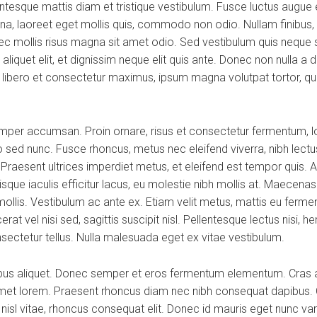
esque mattis diam et tristique vestibulum. Fusce luctus augue ex
na, laoreet eget mollis quis, commodo non odio. Nullam finibus, 
 mollis risus magna sit amet odio. Sed vestibulum quis neque se
os aliquet elit, et dignissim neque elit quis ante. Donec non nulla 
a, libero et consectetur maximus, ipsum magna volutpat tortor, qui
per accumsan. Proin ornare, risus et consectetur fermentum, lor
 sed nunc. Fusce rhoncus, metus nec eleifend viverra, nibh lectus
. Praesent ultrices imperdiet metus, et eleifend est tempor quis. 
que iaculis efficitur lacus, eu molestie nibh mollis at. Maecena
mollis. Vestibulum ac ante ex. Etiam velit metus, mattis eu fermen
at vel nisi sed, sagittis suscipit nisl. Pellentesque lectus nisi, he
onsectetur tellus. Nulla malesuada eget ex vitae vestibulum.
ibus aliquet. Donec semper et eros fermentum elementum. Cras a
 amet lorem. Praesent rhoncus diam nec nibh consequat dapibus. C
d nisl vitae, rhoncus consequat elit. Donec id mauris eget nunc va