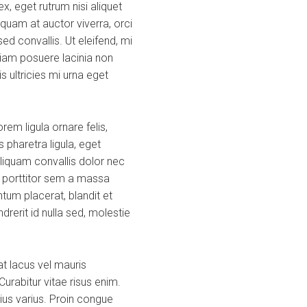
, eget rutrum nisi aliquet
quam at auctor viverra, orci
d convallis. Ut eleifend, mi
a diam posuere lacinia non
s ultricies mi urna eget
em ligula ornare felis,
 pharetra ligula, eget
Aliquam convallis dolor nec
s porttitor sem a massa
tum placerat, blandit et
ndrerit id nulla sed, molestie
t lacus vel mauris
urabitur vitae risus enim.
rius varius. Proin congue