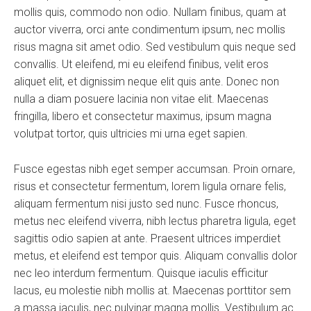
mollis quis, commodo non odio. Nullam finibus, quam at
auctor viverra, orci ante condimentum ipsum, nec mollis
risus magna sit amet odio. Sed vestibulum quis neque sed
convallis. Ut eleifend, mi eu eleifend finibus, velit eros
aliquet elit, et dignissim neque elit quis ante. Donec non
nulla a diam posuere lacinia non vitae elit. Maecenas
fringilla, libero et consectetur maximus, ipsum magna
volutpat tortor, quis ultricies mi urna eget sapien.
Fusce egestas nibh eget semper accumsan. Proin ornare,
risus et consectetur fermentum, lorem ligula ornare felis,
aliquam fermentum nisi justo sed nunc. Fusce rhoncus,
metus nec eleifend viverra, nibh lectus pharetra ligula, eget
sagittis odio sapien at ante. Praesent ultrices imperdiet
metus, et eleifend est tempor quis. Aliquam convallis dolor
nec leo interdum fermentum. Quisque iaculis efficitur
lacus, eu molestie nibh mollis at. Maecenas porttitor sem
a massa iaculis, nec pulvinar magna mollis. Vestibulum ac