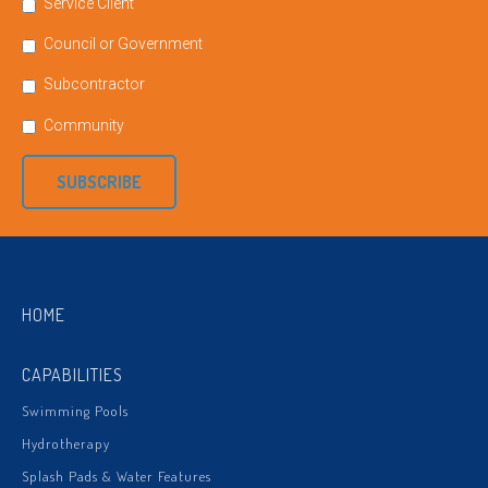
Service Client
Council or Government
Subcontractor
Community
SUBSCRIBE
HOME
CAPABILITIES
Swimming Pools
Hydrotherapy
Splash Pads & Water Features